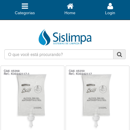
Categorias
Home
Login
O
que
você
está
Cód: 45268
Cód: 45250
Ref.: K30242117-1
Ref.: K30242117
procurando?