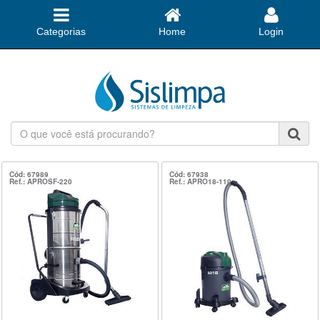
Categorias
Home
Login
O
que
você
está
Cód: 67989
Cód: 67938
Ref.: APROSF-220
Ref.: APRO18-110
procurando?