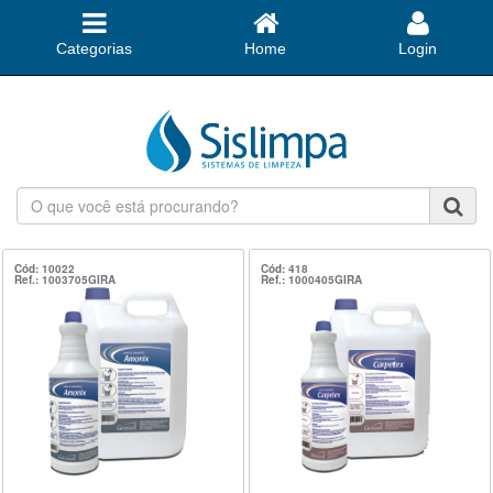
Categorias
Home
Login
O
que
você
está
Cód: 10022
Cód: 418
Ref.: 1003705GIRA
Ref.: 1000405GIRA
procurando?