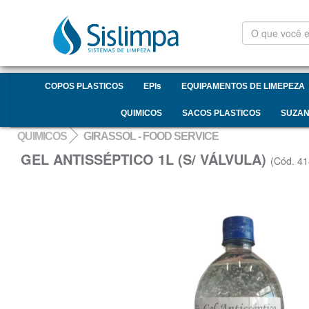
O
que
você
está
procurando?
COPOS PLASTICOS
EPIs
EQUIPAMENTOS DE LIMEPEZA
QUIMICOS
SACOS PLASTICOS
SUZA
QUIMICOS
GIRASSOL - FOOD SERVICE
GEL ANTISSÉPTICO 1L (S/ VÁLVULA)
(Cód. 41