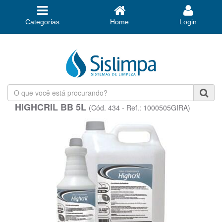
Categorias
Home
Login
O
que
HIGHCRIL BB 5L
(Cód. 434 - Ref.: 1000505GIRA)
você
está
procurando?