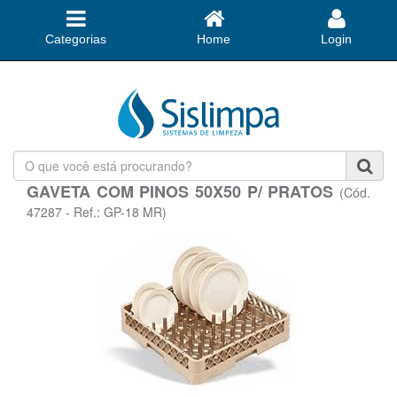
Categorias
Home
Login
O
que
GAVETA COM PINOS 50X50 P/ PRATOS
(Cód.
você
está
47287 - Ref.: GP-18 MR)
procurando?